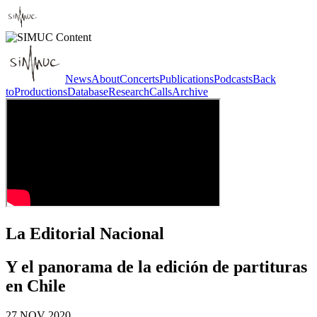
News
About
Concerts
Publications
Podcasts
Back
to
Productions
Database
Research
Calls
Archive
La Editorial Nacional
Y el panorama de la edición de partituras
en Chile
27 NOV 2020