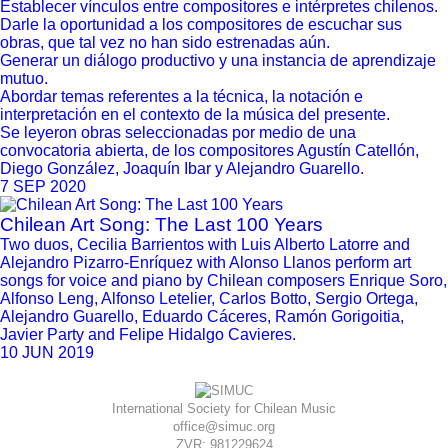
Establecer vínculos entre compositores e intérpretes chilenos.
Darle la oportunidad a los compositores de escuchar sus
obras, que tal vez no han sido estrenadas aún.
Generar un diálogo productivo y una instancia de aprendizaje
mutuo.
Abordar temas referentes a la técnica, la notación e
interpretación en el contexto de la música del presente.
Se leyeron obras seleccionadas por medio de una
convocatoria abierta, de los compositores Agustín Catellón,
Diego González, Joaquín Ibar y Alejandro Guarello.
7 SEP 2020
Chilean Art Song: The Last 100 Years
Two duos, Cecilia Barrientos with Luis Alberto Latorre and
Alejandro Pizarro-Enríquez with Alonso Llanos perform art
songs for voice and piano by Chilean composers Enrique Soro,
Alfonso Leng, Alfonso Letelier, Carlos Botto, Sergio Ortega,
Alejandro Guarello, Eduardo Cáceres, Ramón Gorigoitia,
Javier Party and Felipe Hidalgo Cavieres.
10 JUN 2019
International Society for Chilean Music
office@simuc.org
ZVR: 981229624