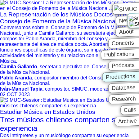
La Representación de los Músicos Doctos en el
News
Consejo de Fomento de la Música Nacional
Conversamos sobre el Consejo de Fomento de la Música
About
Nacional, junto a Camila Gallardo, su secretaria ejecutiva, y el
compositor Pablo Aranda, miembro del consejo y,
Concerts
representante del área de música docta. Abordamos las
funciones específicas de este órgano, su impacto en las
Publications
actividades del ministerio y su relación con el Fondo de la
Música.
Podcasts
Camila Gallardo
, secretaria ejecutiva del Consejo de Fomento
de la Música Nacional.
Productions
Pablo Aranda
, compositor miembro del Consejo de Fomento
de la Música Nacional.
Database
Iván-Manuel Tapia
, compositor, SIMUC, moderador.
02 OCT 2023
Research
Calls
Estudiar Música en Estados Unidos
Tres músicos chilenos comparten su
Archive
experiencia
Dos intérpretes y un musicólogo comparten su experiencia