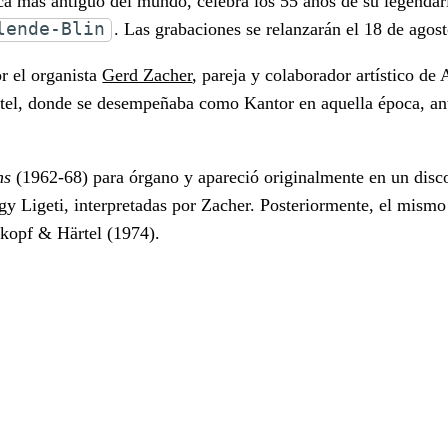
sica más antiguo del mundo, celebra los 55 años de su legendar
lende-Blin
. Las grabaciones se relanzarán el 18 de ago
r el organista
Gerd Zacher
, pareja y colaborador artístico de
el, donde se desempeñaba como Kantor en aquella época, antes
ns
(1962-68) para órgano y apareció originalmente en un disco
y Ligeti, interpretadas por Zacher. Posteriormente, el mism
tkopf & Härtel (1974).