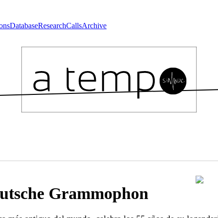
ons
Database
Research
Calls
Archive
Deutsche Grammophon