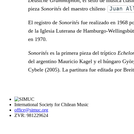
Deustche Grammophon
, el sello de música clá
Juan Al
pieza
Sonorités
del maestro chileno
El registro de
Sonorités
fue realizado en 1968 po
de la Iglesia Luterana de Hamburgo-Wellingsbütt
en 1970.
Sonorités
es la primera pieza del tríptico
Echelo
del argentino Mauricio Kagel y el húngaro Györg
Cybele (2005). La partitura fue editada por Brei
International Society for Chilean Music
office@simuc.org
ZVR: 981229624