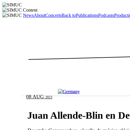
News
About
Concerts
Back to
Publications
Podcasts
Producti
08 AUG
2023
Juan Allende-Blin en 