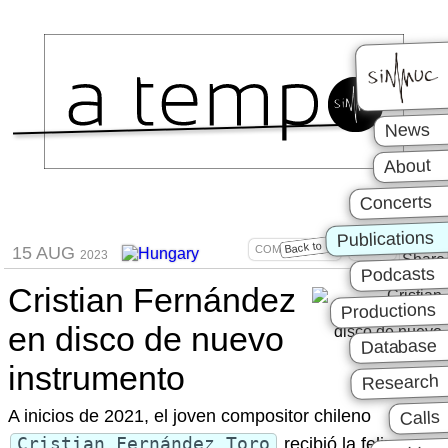
News
About
Concerts
Publications
Composición
Disco
Back to
15 AUG
2023
Podcasts
Cristian Fernández
Productions
en disco de nuevo
Database
instrumento
Research
A inicios de 2021, el joven compositor chileno
Calls
Cristian Fernández Toro
recibió la feliz