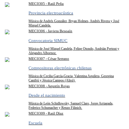
MEC0305 - Raúl Peña
Provincia electroacústica
Música de Andrés González, Bryan Holmes, Andrés Rivera y José
Miguel Candela.
MEC0306 - Javiera Besoaín
Convocatoria SIMUC
Música de José Miguel Candela, Felipe Otondo, Andrián Pertout y
Alejandro Albornoz.
MEC0307 - César Serrano
Compositoras electrónicas chilenas
Música de Cecilia García-Gracia, Valentina Aguilera, Georgina
Canifrú y Jéssica Campos (Alisú).
MEC0308 - Agustín Rojas
Desde el nacimiento
Música de León Schidlowsky, Samuel Claro, Jorge Arriagada,
Federico Schumacher y Renzo Filinich.
MEC0309 - Raúl Díaz
Escuela