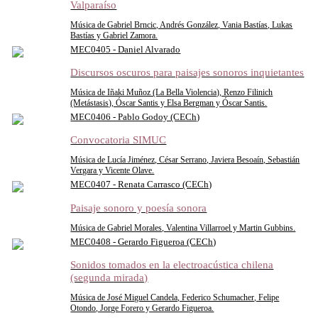
Valparaíso
Música de Gabriel Brncic, Andrés González, Vania Bastías, Lukas
Bastías y Gabriel Zamora.
MEC0405 - Daniel Alvarado
Discursos oscuros para paisajes sonoros inquietantes
Música de Iñaki Muñoz (La Bella Violencia), Renzo Filinich
(Metástasis), Óscar Santis y Elsa Bergman y Óscar Santis.
MEC0406 - Pablo Godoy (CECh)
Convocatoria SIMUC
Música de Lucía Jiménez, César Serrano, Javiera Besoaín, Sebastián
Vergara y Vicente Olave.
MEC0407 - Renata Carrasco (CECh)
Paisaje sonoro y poesía sonora
Música de Gabriel Morales, Valentina Villarroel y Martin Gubbins.
MEC0408 - Gerardo Figueroa (CECh)
Sonidos tomados en la electroacústica chilena
(segunda mirada)
Música de José Miguel Candela, Federico Schumacher, Felipe
Otondo, Jorge Forero y Gerardo Figueroa.