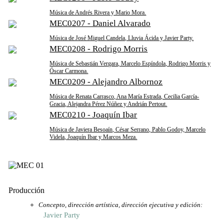
Música de Andrés Rivera y Mario Mora.
MEC0207 - Daniel Alvarado
Música de José Miguel Candela, Lluvia Ácida y Javier Party.
MEC0208 - Rodrigo Morris
Música de Sebastián Vergara, Marcelo Espíndola, Rodrigo Morris y
Óscar Carmona.
MEC0209 - Alejandro Albornoz
Música de Renata Carrasco, Ana María Estrada, Cecilia García-
Gracia, Alejandra Pérez Núñez y Andrián Pertout.
MEC0210 - Joaquín Ibar
Música de Javiera Besoaín, César Serrano, Pablo Godoy, Marcelo
Videla, Joaquín Ibar y Marcos Meza.
Producción
Concepto, dirección artística, dirección ejecutiva y edición:
Javier Party