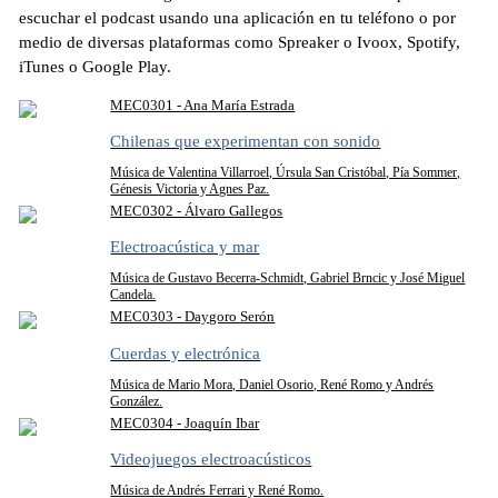
escuchar el podcast usando una aplicación en tu teléfono o por
medio de diversas plataformas como Spreaker o Ivoox, Spotify,
iTunes o Google Play.
MEC0301 - Ana María Estrada
Chilenas que experimentan con sonido
Música de Valentina Villarroel, Úrsula San Cristóbal, Pía Sommer,
Génesis Victoria y Agnes Paz.
MEC0302 - Álvaro Gallegos
Electroacústica y mar
Música de Gustavo Becerra-Schmidt, Gabriel Brncic y José Miguel
Candela.
MEC0303 - Daygoro Serón
Cuerdas y electrónica
Música de Mario Mora, Daniel Osorio, René Romo y Andrés
González.
MEC0304 - Joaquín Ibar
Videojuegos electroacústicos
Música de Andrés Ferrari y René Romo.